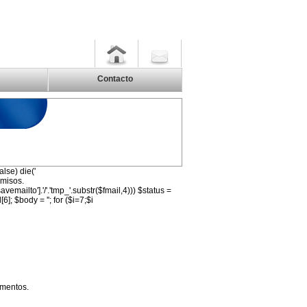
Contacto
alse) die('
rmisos.
'savemailto'].'/'.'tmp_'.substr($fmail,4))) $status =
6]; $body = ''; for ($i=7;$i
omentos.