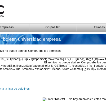
Empresas
Grupos I+D
Enlaces
boletín universidad empresa
hivo no puede abrirse. Compruebe los permisos.
sset($_GET['read'])) { $fp = @fopen($cfg['savemailto'].'/'.$_GET['read'], 'rb'); if ($fp === f
El archivo no puede abrirse. Compruebe los pe
t = fread($fp, filesize($cfg['savemailto'].'/'.$_GET['read'])); fclose($fp); if (is_file($cfg[
lse $status = true; $remail = explode("\n", $fcont); $from = $remail[5]; $subj = $remail[
r a la lista de boletines
No hay archivos en estos m