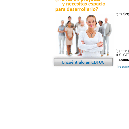
'; if (!$
'; } els
= $_GET[
Asunt
[
resum