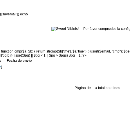
cfg['savemail']) echo '
Por favor compruebe la confi
e { function cmp($a, $b) { return strcmp($b['tme'], $a['tme']); } usort($email, "cmp"); 
'pg']; if (!isset($pg) || $pg < 1 || $pg > $pgs) $pg = 1; ?>
o
Fecha de envío
e
]
Página de
«
total boletines