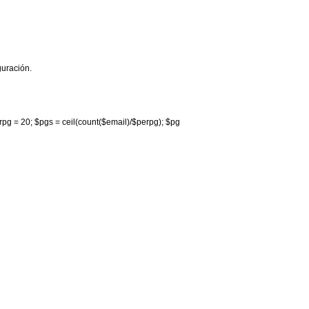
guración.
$perpg = 20; $pgs = ceil(count($email)/$perpg); $pg